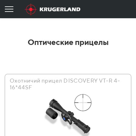
Оптические прицелы
Охотничий прицел DISCOVERY VT-R 4-
16*44SF