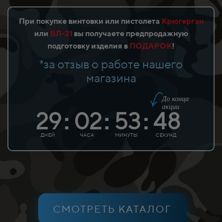
При покупке винтовки или пистолета
Крюгерган
или
ВЛ-21
вы получаете предпродажную
подготовку изделия в
ПОДАРОК
!
*за отзыв о работе нашего
магазина
До конца
акции
29
02
53
48
:
:
:
ДНЕЙ
ЧАСА
МИНУТЫ
СЕКУНД
СМОТРЕТЬ КАТАЛОГ