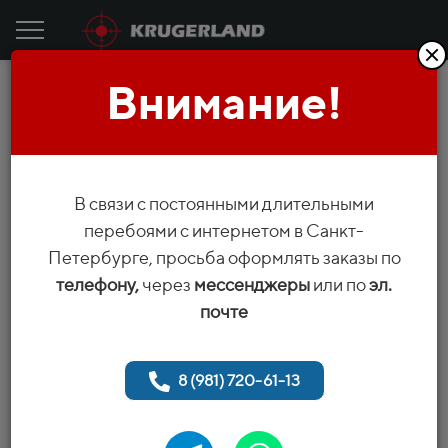
Внимание!
Пневматическая винтовка VL-100
RANGER
В связи с постоянными длительными
перебоями с интернетом в Санкт-
Петербурге, просьба оформлять заказы по
телефону,
через
мессенджеры
или по
эл.
почте
Габаритные размеры: 620 x 55 x 180 мм
Вес: 2,2 кг
Длина ствола: 410 мм
Модератор Ф38
8 (981) 720-61-13
Резервуар Ф30-Ф38 (составной), объем в прямотоке 208
мл