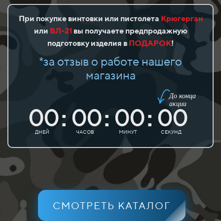
При покупке винтовки или пистолета
Крюгерган
или
ВЛ-21
вы получаете предпродажную
подготовку изделия в
ПОДАРОК
!
*за отзыв о работе нашего
магазина
До конца
акции
00
00
00
00
:
:
:
ДНЕЙ
ЧАСОВ
МИНУТ
СЕКУНД
СМОТРЕТЬ КАТАЛОГ