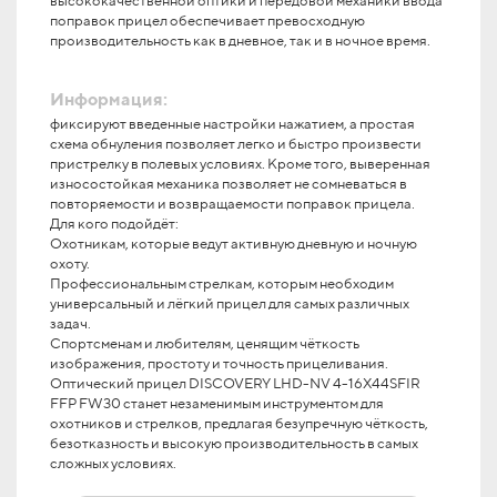
высококачественной оптики и передовой механики ввода
поправок прицел обеспечивает превосходную
производительность как в дневное, так и в ночное время.
Информация:
фиксируют введенные настройки нажатием, а простая
схема обнуления позволяет легко и быстро произвести
пристрелку в полевых условиях. Кроме того, выверенная
износостойкая механика позволяет не сомневаться в
повторяемости и возвращаемости поправок прицела.
Для кого подойдёт:
Охотникам, которые ведут активную дневную и ночную
охоту.
Профессиональным стрелкам, которым необходим
универсальный и лёгкий прицел для самых различных
задач.
Спортсменам и любителям, ценящим чёткость
изображения, простоту и точность прицеливания.
Оптический прицел DISCOVERY LHD-NV 4-16X44SFIR
FFP FW30 станет незаменимым инструментом для
охотников и стрелков, предлагая безупречную чёткость,
безотказность и высокую производительность в самых
сложных условиях.