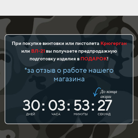
При покупке винтовки или пистолета
Крюгерган
или
ВЛ-21
вы получаете предпродажную
подготовку изделия в
ПОДАРОК
!
*за отзыв о работе нашего
магазина
До конца
акции
30
03
53
27
:
:
:
ДНЕЙ
ЧАСА
МИНУТЫ
СЕКУНД