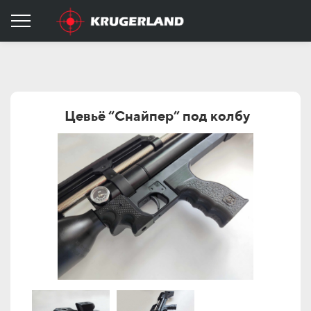
Цевьё “Снайпер” под колбу