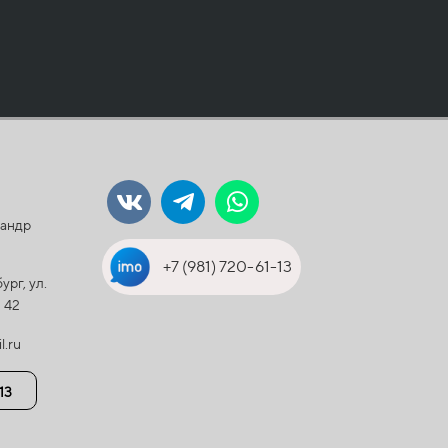
андр
+7 (981) 720-61-13
ург, ул.
 42
l.ru
13