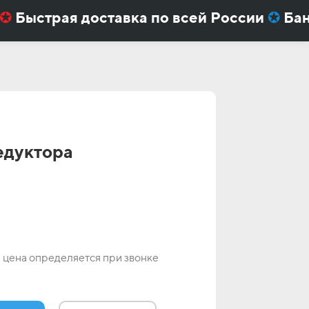
Быстрая доставка по всей России
✪
Банка
фа-Доберман
или
ВЛ-21
вы получаете пр
едуктора
 цена определяется при звонке