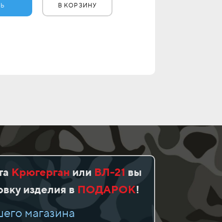
ТЬ
В КОРЗИНУ
та
Крюгерган
или
ВЛ-21
вы
вку изделия в
ПОДАРОК
!
шего магазина