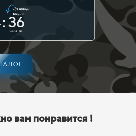
До конца
акции
4
35
:
СЕКУНД
АТАЛОГ
но вам понравится !