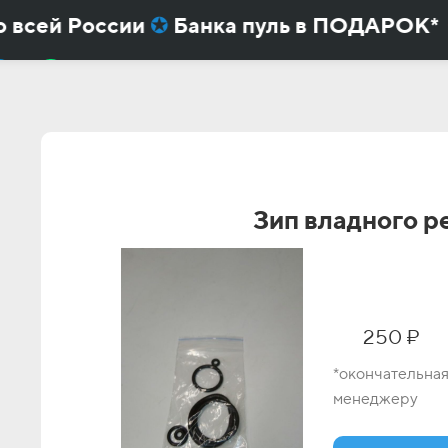
всей России
✪
Банка пуль в ПОДАРОК*
✪
е винтовки или пистолета
Крюгерган
,
Аль
Зип владного р
250 ₽
*окончательная
менеджеру