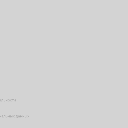
альности
ональных данных