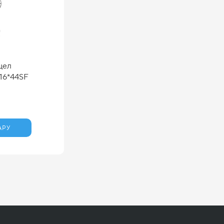
цел
16*44SF
АРУ