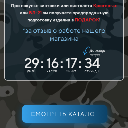
При покупке винтовки или пистолета
Крюгерган
или
ВЛ-21
вы получаете предпродажную
подготовку изделия в
ПОДАРОК
!
*за отзыв о работе нашего
магазина
До конца
акции
29
16
17
34
:
:
:
ДНЕЙ
ЧАСОВ
МИНУТ
СЕКУНДЫ
СМОТРЕТЬ КАТАЛОГ