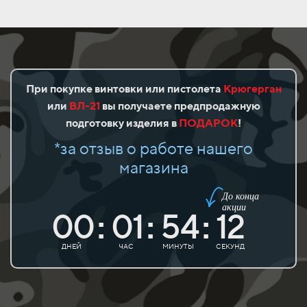
При покупке винтовки или пистолета
Крюгерган
или
ВЛ-21
вы получаете предпродажную
подготовку изделия в
ПОДАРОК
!
*за отзыв о работе нашего
магазина
До конца
акции
00
01
54
11
:
:
:
ДНЕЙ
ЧАС
МИНУТЫ
СЕКУНД