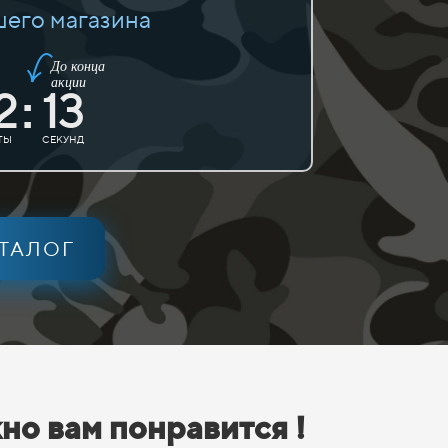
шего магазина
До конца
акции
2
13
:
ТЫ
СЕКУНД
АТАЛОГ
но вам понравится !