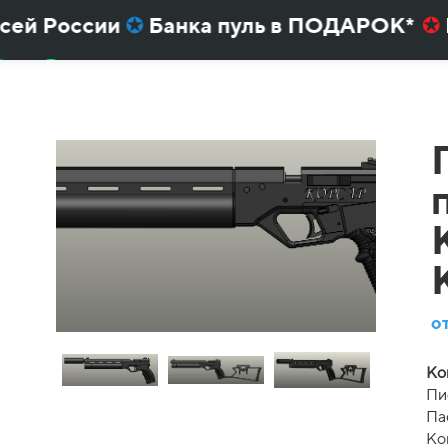
ей России
✪
Банка пуль в ПОДАРОК*
✪
Бы
вки или пистолета
Крюгерган
,
Альфа-Доб
о
Ко
Пи
Па
Ко