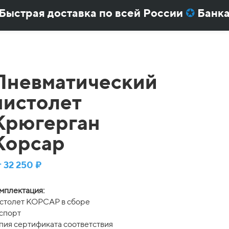
страя доставка по всей России
✪
Банка 
ерман
или
ВЛ-21
вы получаете предпрода
Пневматический
пистолет
Крюгерган
Корсар
т 32 250 ₽
мплектация:
столет КОРСАР в сборе
спорт
пия сертификата соответствия