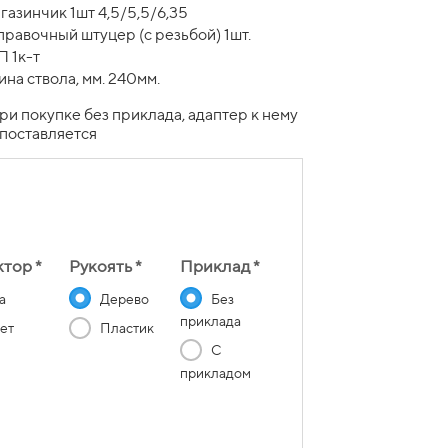
газинчик 1шт 4,5/5,5/6,35
правочный штуцер (с резьбой) 1шт.
П 1к-т
ина ствола, мм. 240мм.
При покупке без приклада, адаптер к нему
 поставляется
тор *
Рукоять *
Приклад *
а
Дерево
Без
приклада
ет
Пластик
С
прикладом