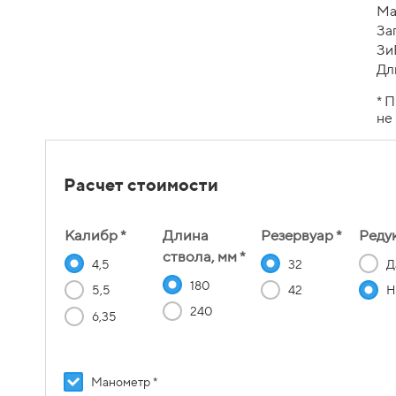
Ма
За
Зи
Дл
* 
не
Расчет стоимости
Калибр *
Длина
Резервуар *
Редук
ствола, мм *
4,5
32
Д
180
5,5
42
Н
240
6,35
Манометр *