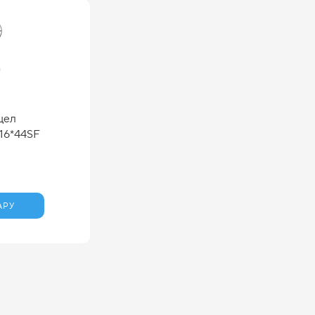
цел
16*44SF
АРУ