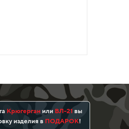
та
Крюгерган
или
ВЛ-21
вы
вку изделия в
ПОДАРОК
!