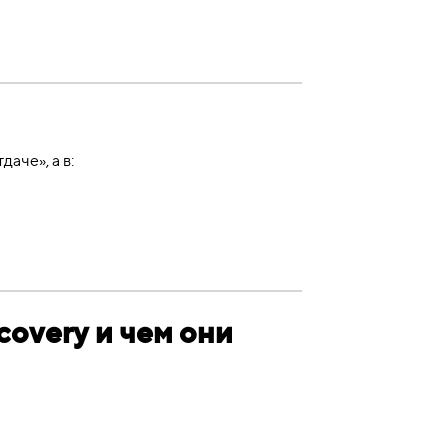
аче», а в:
overy и чем они