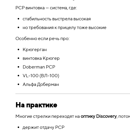
PCP винтовка — система, где:
стабильность выстрела высокая
но требования к прицелу тоже высокие
Особенно если речь про:
Крюгерган
винтовка Крюгер
Doberman PCP
VL-100 (ВЛ-100)
Альфа Доберман
На практике
Многие стрелки переходят на
оптику Discovery
, пото
держит отдачу PCP