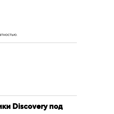
атностью.
ики Discovery под