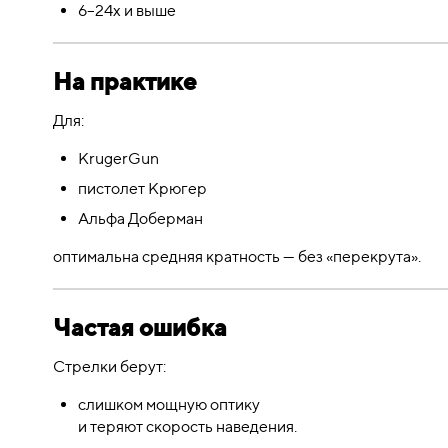
6–24x и выше
На практике
Для:
KrugerGun
пистолет Крюгер
Альфа Доберман
оптимальна средняя кратность — без «перекрута».
Частая ошибка
Стрелки берут:
слишком мощную оптику
и теряют скорость наведения.