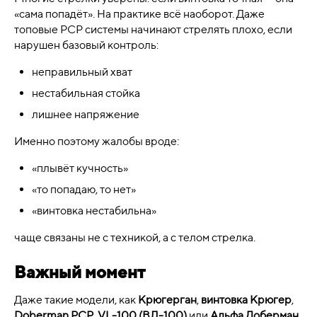
«сама попадёт». На практике всё наоборот. Даже
топовые PCP системы начинают стрелять плохо, если
нарушен базовый контроль:
неправильный хват
нестабильная стойка
лишнее напряжение
Именно поэтому жалобы вроде:
«плывёт кучность»
«то попадаю, то нет»
«винтовка нестабильна»
чаще связаны не с техникой, а с телом стрелка.
Важный момент
Даже такие модели, как
Крюгерган
,
винтовка Крюгер
,
Doberman PCP
,
VL-100 (ВЛ-100)
или
Альфа Доберман
,