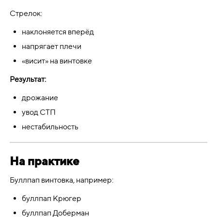
Стрелок:
наклоняется вперёд
напрягает плечи
«висит» на винтовке
Результат:
дрожание
увод СТП
нестабильность
На практике
Буллпап винтовка, например:
буллпап Крюгер
буллпап Доберман