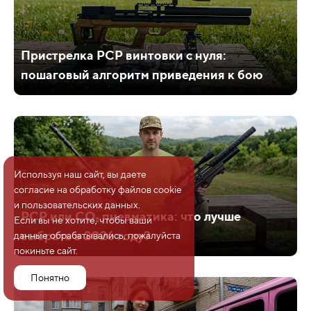
Пристрелка PCP винтовки с нуля:
пошаговый алгоритм приведения к бою
Используя наш сайт, вы даете
согласие на обработку файлов cookie
и пользовательских данных.
PCP или CO₂ пневматика: что лучше
Если вы не хотите, чтобы ваши
выбрать в 2026 году?
данные обрабатывались, пожалуйста
покиньте сайт.
Понятно