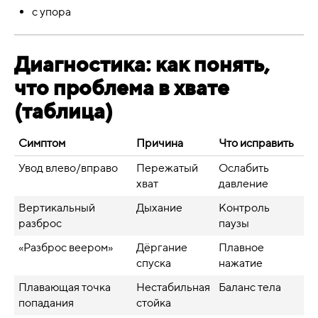
с упора
Диагностика: как понять,
что проблема в хвате
(таблица)
Симптом
Причина
Что исправить
Увод влево/вправо
Пережатый
Ослабить
хват
давление
Вертикальный
Дыхание
Контроль
разброс
паузы
«Разброс веером»
Дёргание
Плавное
спуска
нажатие
Плавающая точка
Нестабильная
Баланс тела
попадания
стойка