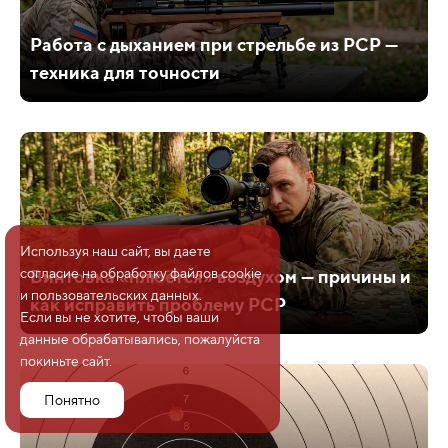
Работа с дыханием при стрельбе из PCP —
техника для точности
Используя наш сайт, вы даете
согласие на обработку файлов cookie
Винтовка «плюётся» воздухом — причины и
и пользовательских данных.
как исправить проблему PCP
Если вы не хотите, чтобы ваши
данные обрабатывались, пожалуйста
покиньте сайт.
Понятно