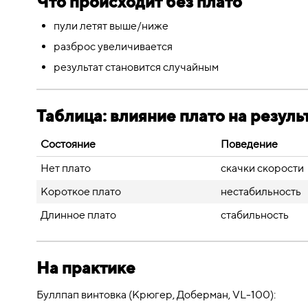
Что происходит без плато
пули летят выше/ниже
разброс увеличивается
результат становится случайным
Таблица: влияние плато на резуль
Состояние
Поведение
Нет плато
скачки скорости
Короткое плато
нестабильность
Длинное плато
стабильность
На практике
Буллпап винтовка (Крюгер, Доберман, VL-100):