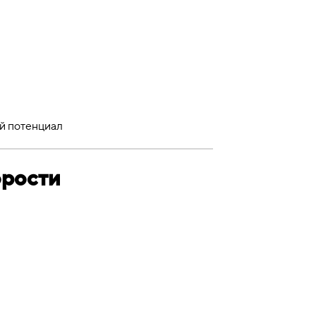
ой потенциал
орости