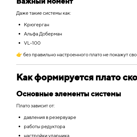
Важный момент
Даже такие системы как:
Крюгерган
Альфа Доберман
VL-100
👉 без правильно настроенного плато не покажут св
Как формируется плато ск
Основные элементы системы
Плато зависит от:
давления в резервуаре
работы редуктора
настройки ударника