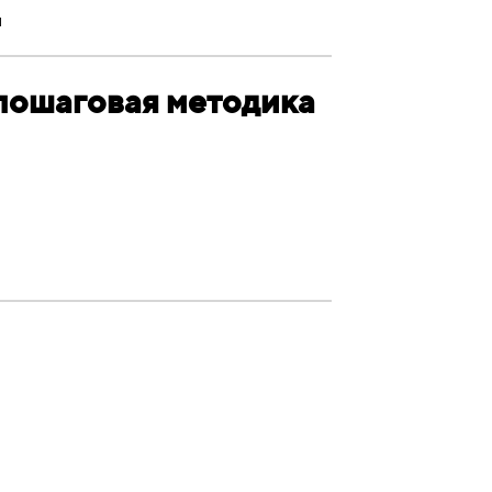
и
 пошаговая методика