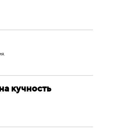
я.
на кучность