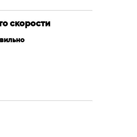
то скорости
авильно