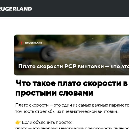
Плато скорости PCP винтовки — что это
Что такое плато скорости 
простыми словами
Плато скорости — это один из самых важных парамет
точность стрельбы из пневматической винтовки.
👉 Если объяснить просто:
плато — это диапазон выстрелов, где скорость пули 