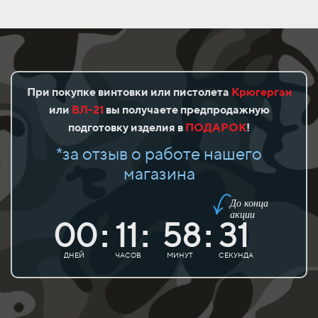
При покупке винтовки или пистолета
Крюгерган
или
ВЛ-21
вы получаете предпродажную
подготовку изделия в
ПОДАРОК
!
*за отзыв о работе нашего
магазина
До конца
акции
00
11
58
31
:
:
:
ДНЕЙ
ЧАСОВ
МИНУТ
СЕКУНДА